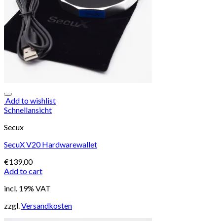
Cart
No products in the cart.
Add to wishlist
Schnellansicht
Secux
SecuX V20 Hardwarewallet
€
139,00
Add to cart
incl. 19% VAT
zzgl.
Versandkosten